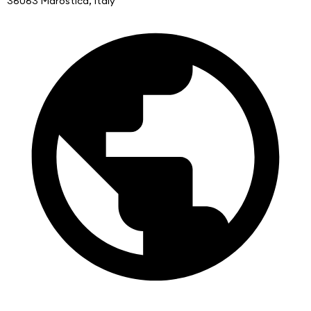
36063 Marostica, Italy