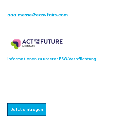
Tel.: +49 711 217267 10
aaa-messe
@easyfairs.com
Act for the Future
Informationen zu unserer ESG-Verpflichtung
Werden Sie Teil der aaa-Community!
Wählen Sie aus, welche Informationen Sie erhalten
möchten.
Jetzt eintragen