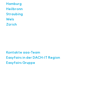
Hamburg
Heilbronn
Straubing
Wels
Zürich
Links
Kontakte aaa-Team
Easyfairs in der DACH-IT
Region
Easyfairs Gruppe
Kontakt
Easyfairs Deutschland GmbH
Büro Stuttgart
Kremser Straße 16
70469 Stuttgart